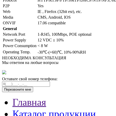
Protocol
HTTP/RTSP/FTP/SMTP/DHCP/NTP/NFS, etc
P2P
Yes
Web
IE , Firefox (32bit esr), etc.
Media
CMS, Android, IOS
ONVIF
17.06 compatible
General
Network Port
1-RJ45, 100Mbps, POE optional
Power Supply
12 VDC ± 10%
Power Consumption
< 8 W
Operating Temp.
-30℃-(+60)℃, 10%-90%RH
НЕОБХОДИМА КОНСУЛЬТАЦИЯ
Мы ответим на любые вопросы
Оставьте свой номер телефона:
Главная
Каталог продукции