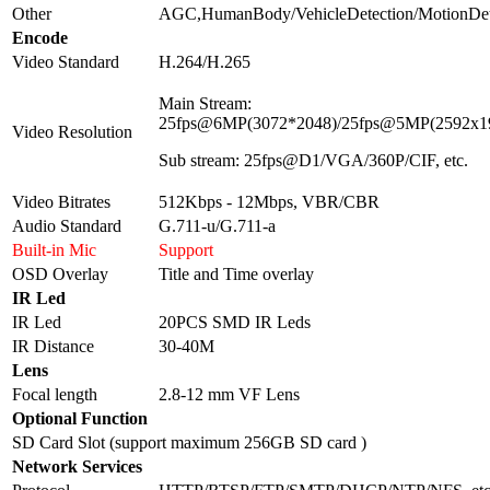
Other
AGC,HumanBody/VehicleDetection/MotionDete
Encode
Video Standard
H.264/H.265
Main Stream:
25fps@6MP(3072*2048)/25fps@5MP(2592x19
Video Resolution
Sub stream: 25fps@D1/VGA/360P/CIF, etc.
Video Bitrates
512Kbps - 12Mbps, VBR/CBR
Audio Standard
G.711-u/G.711-a
Built-in Mic
Support
OSD Overlay
Title and Time overlay
IR Led
IR Led
20PCS SMD IR Leds
IR Distance
30-40M
Lens
Focal length
2.8-12 mm VF Lens
Optional Function
SD Card Slot (support maximum 256GB SD card )
Network Services