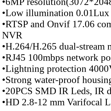
•6MP resolution(3072*204
•Low illumination 0.01Lux
•RTSP and Onvif 17.06 com
NVR
•H.264/H.265 dual-stream m
•RJ45 100mbps network po
•Lightning protection 400
•Strong water-proof housin
•20PCS SMD IR Leds, IR di
•HD 2.8-12 mm Varifocal L