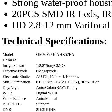
Strong water-proof housi
20PCS SMD IR Leds, IR 
HD 2.8-12 mm Varifocal
Technical Specifications:
Model
OMV-W716AHZ57EA
Camera
Image Sensor
1/2.8"SonyCMOS
Effective Pixels
6Megapixels
Electronic Shutter
AUTO, 1/25s ~ 1/100000s
Min. Illumination
0.01Lux@F1.2(AGC ON), 0Lux IR on
Day/Night
Auto/Color/(B/W)/Timing
WDR
Digital WDR
White Balance
Auto/Manual
BLC /HLC
Support
DNR
2D/3DDNR