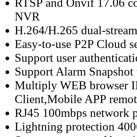
RTSP and Onvif 17.06 co
NVR
H.264/H.265 dual-stream
Easy-to-use P2P Cloud s
Support user authenticati
Support Alarm Snapshot 
Multiply WEB browser IE
Client,Mobile APP remot
RJ45 100mbps network p
Lightning protection 40