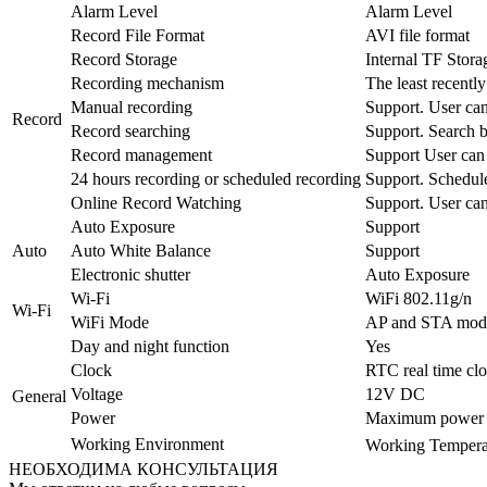
Alarm Level
Alarm Level
Record File Format
AVI file format
Record Storage
Internal TF Stor
Recording mechanism
The least recently
Manual recording
Support. User can 
Record
Record searching
Support. Search b
Record management
Support User can 
24 hours recording or scheduled recording
Support. Schedule
Online Record Watching
Support. User can
Auto Exposure
Support
Auto
Auto White Balance
Support
Electronic shutter
Auto Exposure
Wi-Fi
WiFi 802.11g/n
Wi-Fi
WiFi Mode
AP and STA mode.
Day and night function
Yes
Clock
RTC real time clo
Voltage
12V DC
General
Power
Maximum power 
Working Environment
Working Temper
НЕОБХОДИМА КОНСУЛЬТАЦИЯ