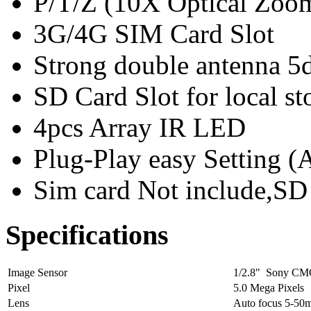
P/T/Z (10X Optical Zoo
3G/4G SIM Card Slot
Strong double antenna 5
SD Card Slot for local st
4pcs Array IR LED
Plug-Play easy Setting
Sim card Not include,SD 
Specifications
Image Sensor
1/2.8" Sony CM
Pixel
5.0 Mega Pixels
Lens
Auto focus 5-5