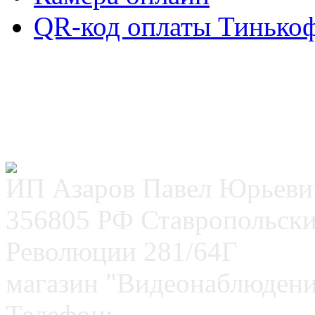
QR-код оплаты Тинько
ИП Азаров Павел Юрьеви
356805 РФ Ставропольский
Революции 281/64Г
магазин "Видеонаблюдени
Телефон: