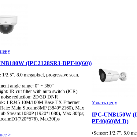
 цену
UNB180W (IPC2128SR3-DPF40(60))
: 1/2.5", 8.0 megapixel, progressive scan,
ment angle range: 0° ~ 360°
ght: IR-cut filter with auto switch (ICR)
l noise reduction: 2D/3D DNR
rk: 1 RJ45 10M/100M Base-TX Ethernet
Узнать цену
 Rate: Main Stream:8MP (3840*2160), Max
Sub Stream:1080P (1920*1080), Max 30fps;
IPC-UNB150W (
Stream:D1(720*576), Max30fps
PF40(60)M-D)
•Sensor: 1/2.7", 5.0 me
нее >