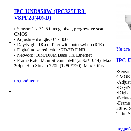
IPC-UND950W (IPC325LR3-
VSPF28(40)-D)
• Sensor: 1/2.7", 5.0 megapixel, progressive scan,
CMOS
• Adjustment angle: 0° ~ 360°
• Day/Night: IR-cut filter with auto switch (ICR)
Узнать
• Digital noise reduction: 2D/3D DNR
• Network: 10M/100M Base-TX Ethernet
IPC-
• Frame Rate: Main Stream: 5MP (2592*1944), Max
20fps; Sub Stream:720P (1280*720), Max 20fps
•Sensor
CMOS
подробнее >
•Adjust
•Day/Ni
•Digita
•Netwo
•Frame
20fps; 
Third 
подроб