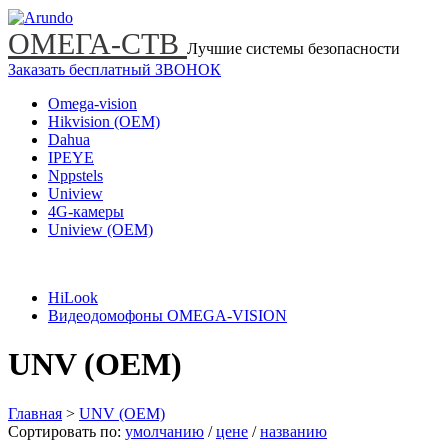
ОМЕГА-СТВ
Лучшие системы безопасности
Заказать бесплатный ЗВОНОК
Omega-vision
Hikvision (OEM)
Dahua
IPEYE
Nppstels
Uniview
4G-камеры
Uniview (OEM)
HiLook
Видеодомофоны OMEGA-VISION
UNV (OEM)
Главная
>
UNV (OEM)
Сортировать по:
умолчанию
/
цене
/
названию