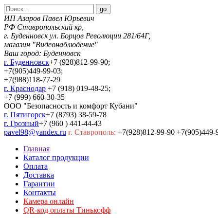
ИП Азаров Павел Юрьевич
РФ Ставропольский кр,
г. Буденновск ул. Борцов Революции 281/64Г,
магазин "Видеонаблюдение"
Ваш город:
Буденновск
г. Буденновск
+7 (928)812-99-90;
+7(905)449-99-03;
+7(988)118-77-29
г. Краснодар
+7 (918) 019-48-25;
+7 (999) 660-30-35
ООО "Безопасность и комфорт Кубани"
г. Пятигорск
+7 (8793) 38-59-78
г. Грозный
+7 (960 ) 441-44-43
pavel98@yandex.ru
г. Ставрополь:
+7(928)812-99-90 +7(905)449-
Главная
Каталог продукции
Оплата
Доставка
Гарантии
Контакты
Камера онлайн
QR-код оплаты Тинькофф