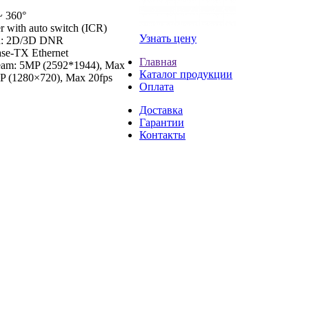
~ 360°
er with auto switch (ICR)
Узнать цену
ion: 2D/3D DNR
se-TX Ethernet
Главная
ream: 5MP (2592*1944), Max
Каталог продукции
0P (1280×720), Max 20fps
Оплата
Доставка
Гарантии
Контакты