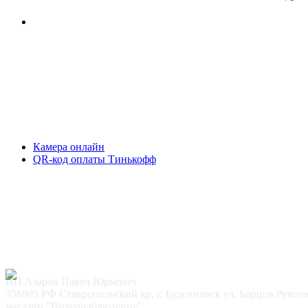
Камера онлайн
QR-код оплаты Тинькофф
ИП Азаров Павел Юрьевич
356805 РФ Ставропольский кр, г. Буденновск ул. Борцов Рево
магазин "Видеонаблюдение"