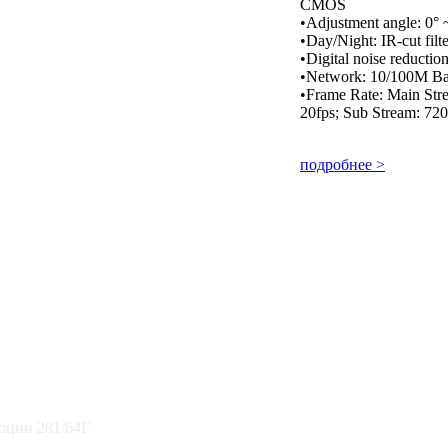
CMOS
•Adjustment angle: 0° 
•Day/Night: IR-cut filt
•Digital noise reduct
•Network: 10/100M Ba
•Frame Rate: Main St
20fps; Sub Stream: 72
подробнее >
люции 281/64Г